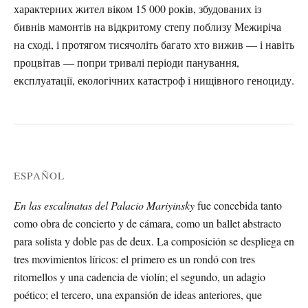
характерних жител віком 15 000 років, збудованих із
бивнів мамонтів на відкритому степу поблизу Межиріча
на сході, і протягом тисячоліть багато хто вижив — і навіть
процвітав — попри тривалі періоди панування,
експлуатації, екологічних катастроф і нищівного геноциду.
ESPAÑOL
En las escalinatas del Palacio Mariyinsky
fue concebida tanto
como obra de concierto y de cámara, como un ballet abstracto
para solista y doble pas de deux. La composición se despliega en
tres movimientos líricos: el primero es un rondó con tres
ritornellos y una cadencia de violín; el segundo, un adagio
poético; el tercero, una expansión de ideas anteriores, que