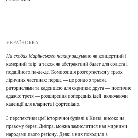
УКРАЇНСЬКА
На сходах Маріїнського палацу
задумано як концертний і
камерний твір, а також як абстрактний балет для соліста і
подвійного па-де-де. Композиція розгортається у трьох
ліричних частинах: перша — це рондо з трьома
риторнелями та каденцією для скрипки; друга — поетичне
адажіо; третя — розширення попередніх ідей, включаючи
каденції для кларнета і фортепіано.
З перспективи цієї історичної будівлі в Києві, високо на
правому березі Дніпра, можна замислитися над мирними
народами цього регіону. Деякі з них походили з